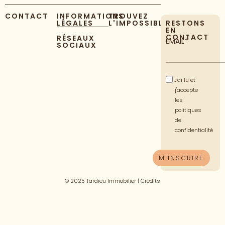
CONTACT
INFORMATIONS
TROUVEZ
LÉGALES
L'IMPOSSIBLE
RESTONS
EN
CONTACT
RÉSEAUX
EMAIL*
SOCIAUX
J'ai lu et
j'accepte
les
politiques
de
confidentialité
© 2025 Tardieu Immobilier |
Crédits