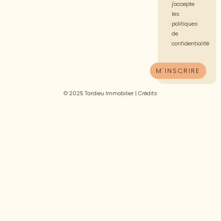
j'accepte
les
politiques
de
confidentialité
© 2025 Tardieu Immobilier |
Crédits