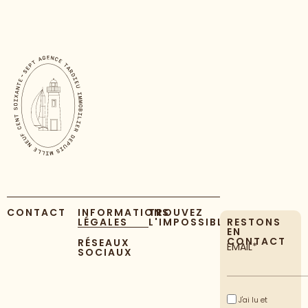
CONTACT
INFORMATIONS
TROUVEZ
LÉGALES
L'IMPOSSIBLE
RESTONS
EN
CONTACT
RÉSEAUX
EMAIL*
SOCIAUX
J'ai lu et