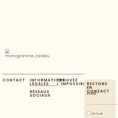
CONTACT
INFORMATIONS
TROUVEZ
LÉGALES
L'IMPOSSIBLE
RESTONS
EN
CONTACT
RÉSEAUX
EMAIL*
SOCIAUX
J'ai lu et