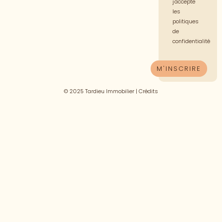
j'accepte
les
politiques
de
confidentialité
© 2025 Tardieu Immobilier |
Crédits