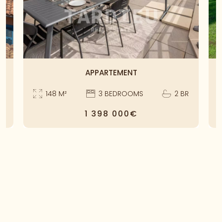
APPARTEMENT
R
148
M²
3
BEDROOMS
2
BR
1 398 000€