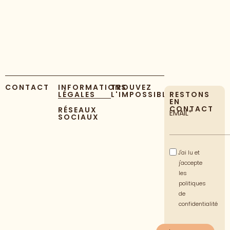
CONTACT
INFORMATIONS
TROUVEZ
LÉGALES
L'IMPOSSIBLE
RESTONS
EN
CONTACT
RÉSEAUX
EMAIL*
SOCIAUX
J'ai lu et
j'accepte
les
politiques
de
confidentialité