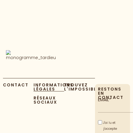
CONTACT
INFORMATIONS
TROUVEZ
LÉGALES
L'IMPOSSIBLE
RESTONS
EN
CONTACT
RÉSEAUX
EMAIL*
SOCIAUX
J'ai lu et
j'accepte