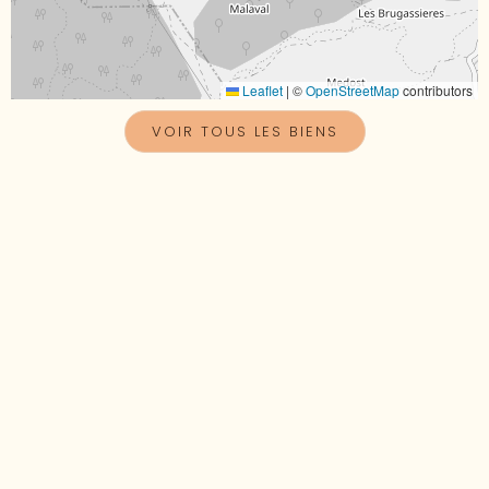
Leaflet
|
©
OpenStreetMap
contributors
VOIR TOUS LES BIENS