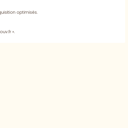
isition optimisés.
uv.fr ».