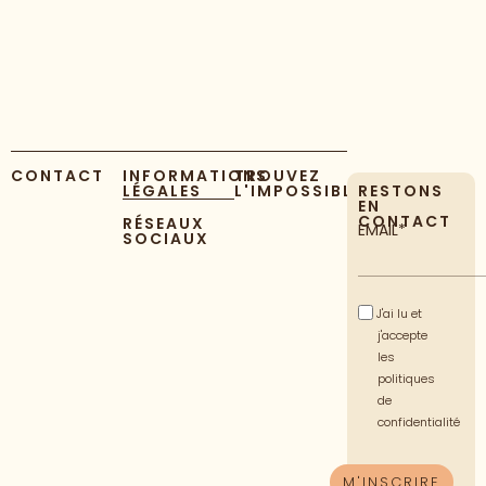
CONTACT
INFORMATIONS
TROUVEZ
LÉGALES
L'IMPOSSIBLE
RESTONS
EN
CONTACT
RÉSEAUX
EMAIL*
SOCIAUX
J'ai lu et
j'accepte
les
politiques
de
confidentialité