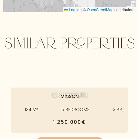
Leaflet
|
©
OpenStreetMap
contributors
SIMILAR PROPERTIES
COGOLIN
MAISON
134
M²
5
BEDROOMS
3
BR
1 250 000€