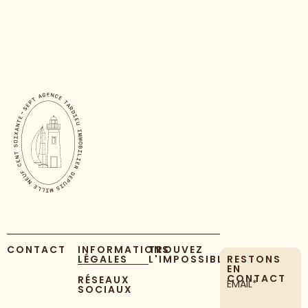
CONTACT
INFORMATIONS
TROUVEZ
LÉGALES
L'IMPOSSIBLE
RESTONS
EN
CONTACT
RÉSEAUX
EMAIL*
SOCIAUX