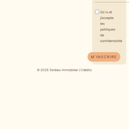
J'ai lu et
j'accepte
les
politiques
de
confidentialité
© 2025 Tardieu Immobilier |
Crédits