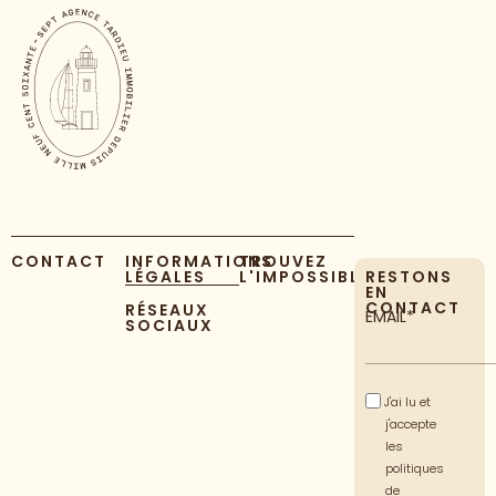
CONTACT
INFORMATIONS
TROUVEZ
LÉGALES
L'IMPOSSIBLE
RESTONS
EN
CONTACT
RÉSEAUX
EMAIL*
SOCIAUX
J'ai lu et
j'accepte
les
politiques
de