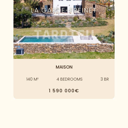
LA GARDE-FREINET
MAISON
140
M²
4
BEDROOMS
3
BR
1 590 000€