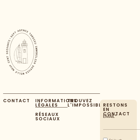
CONTACT
INFORMATIONS
TROUVEZ
LÉGALES
L'IMPOSSIBLE
RESTONS
EN
CONTACT
RÉSEAUX
EMAIL*
SOCIAUX