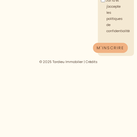
J'ai lu et
j'accepte
les
politiques
de
confidentialité
© 2025 Tardieu Immobilier |
Crédits