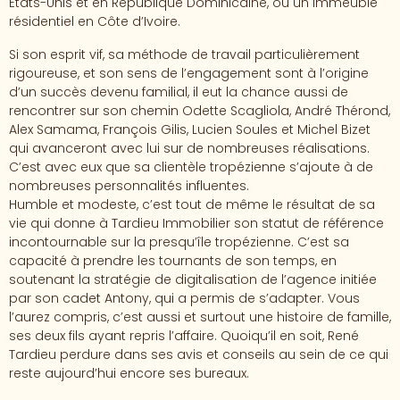
États-Unis et en République Dominicaine, ou un immeuble
résidentiel en Côte d’Ivoire.
Si son esprit vif, sa méthode de travail particulièrement
rigoureuse, et son sens de l’engagement sont à l’origine
d’un succès devenu familial, il eut la chance aussi de
rencontrer sur son chemin Odette Scagliola, André Thérond,
Alex Samama, François Gilis, Lucien Soules et Michel Bizet
qui avanceront avec lui sur de nombreuses réalisations.
C’est avec eux que sa clientèle tropézienne s’ajoute à de
nombreuses personnalités influentes.
Humble et modeste, c’est tout de même le résultat de sa
vie qui donne à Tardieu Immobilier son statut de référence
incontournable sur la presqu’île tropézienne. C’est sa
capacité à prendre les tournants de son temps, en
soutenant la stratégie de digitalisation de l’agence initiée
par son cadet Antony, qui a permis de s’adapter. Vous
l’aurez compris, c’est aussi et surtout une histoire de famille,
ses deux fils ayant repris l’affaire. Quoiqu’il en soit, René
Tardieu perdure dans ses avis et conseils au sein de ce qui
reste aujourd’hui encore ses bureaux.