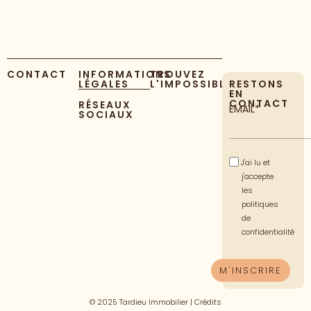
CONTACT
INFORMATIONS
TROUVEZ
LÉGALES
L'IMPOSSIBLE
RESTONS
EN
CONTACT
RÉSEAUX
EMAIL*
SOCIAUX
J'ai lu et
j'accepte
les
politiques
de
confidentialité
© 2025 Tardieu Immobilier |
Crédits