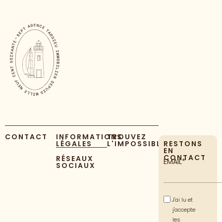
CONTACT
INFORMATIONS
TROUVEZ
LÉGALES
L'IMPOSSIBLE
RESTONS
EN
CONTACT
RÉSEAUX
EMAIL*
SOCIAUX
J'ai lu et
j'accepte
les