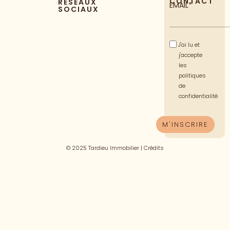
CONTACT
RÉSEAUX
EMAIL*
SOCIAUX
J'ai lu et
j'accepte
les
politiques
de
confidentialité
© 2025 Tardieu Immobilier |
Crédits