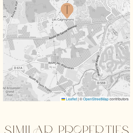
Leaflet
|
©
OpenStreetMap
contributors
SIMILAR PROPERTIES