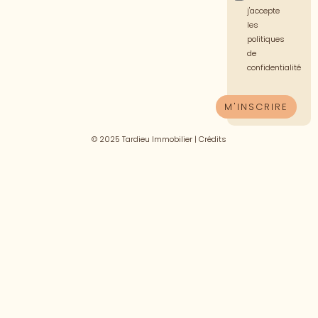
j'accepte
les
politiques
de
confidentialité
© 2025 Tardieu Immobilier |
Crédits