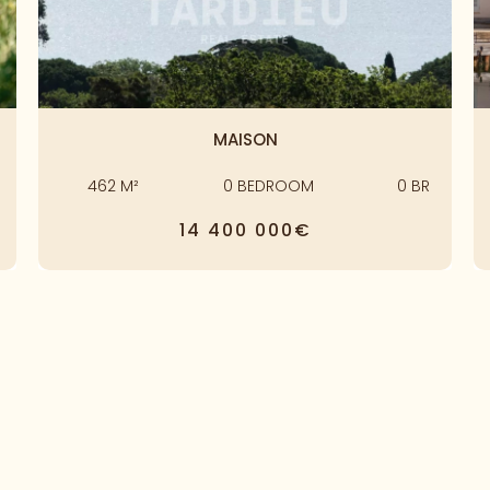
MAISON
462
M²
0
BEDROOM
0
BR
14 400 000€