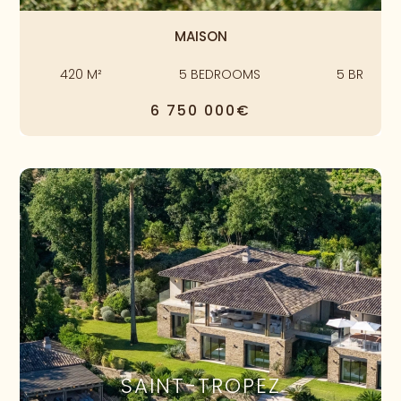
MAISON
420
M²
5
BEDROOMS
5
BR
6 750 000€
SAINT-TROPEZ