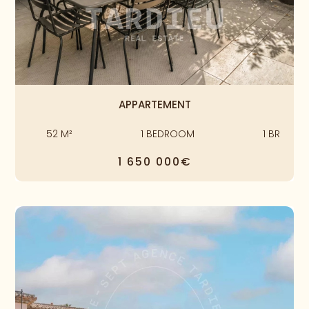
APPARTEMENT
52
M²
1
BEDROOM
1
BR
1 650 000€