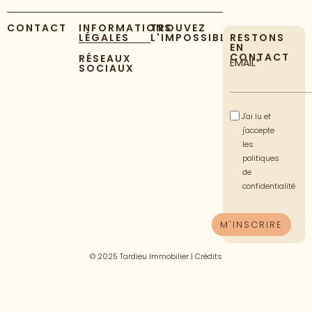
CONTACT
INFORMATIONS
TROUVEZ
LÉGALES
L'IMPOSSIBLE
RESTONS
EN
CONTACT
RÉSEAUX
EMAIL*
SOCIAUX
J'ai lu et
j'accepte
les
politiques
de
confidentialité
© 2025 Tardieu Immobilier |
Crédits