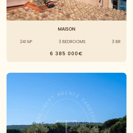
MAISON
241
M²
3
BEDROOMS
3
BR
6 385 000€