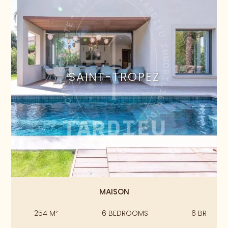
SAINT-TROPEZ
MAISON
254
M²
6
BEDROOMS
6
BR