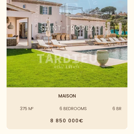
SAINT-TROPEZ
MAISON
375
M²
6
BEDROOMS
6
BR
8 850 000€