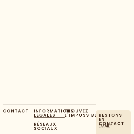
CONTACT
INFORMATIONS
TROUVEZ
LÉGALES
L'IMPOSSIBLE
RESTONS
EN
CONTACT
RÉSEAUX
EMAIL*
SOCIAUX