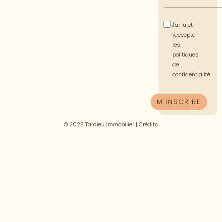
J'ai lu et
j'accepte
les
politiques
de
confidentialité
© 2025 Tardieu Immobilier |
Crédits